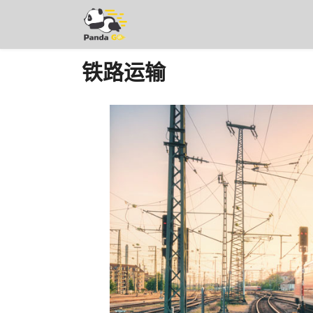
Skip
to
content
铁路运输
ភាសាខ្មែរ
English